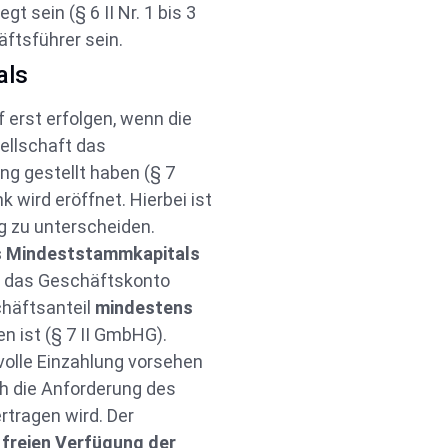
 sein (§ 6 II Nr. 1 bis 3
ftsführer sein.
als
erst erfolgen, wenn die
sellschaft das
g gestellt haben (§ 7
 wird eröffnet. Hierbei ist
 zu unterscheiden.
s Mindeststammkapitals
f das Geschäftskonto
chäftsanteil
mindestens
n ist (§ 7 II GmbHG).
volle Einzahlung vorsehen
h die Anforderung des
rtragen wird. Der
 freien Verfügung der