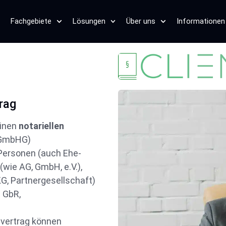
Fachgebiete
Lösungen
Über uns
Informationen
rag
einen
notariellen
a GmbHG)
e Personen (auch Ehe-
(wie AG, GmbH, e.V.),
G, Partnergesellschaft)
 GbR,
vertrag können