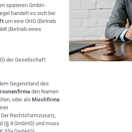
den späteren GmbH-
egel handelt es sich bei
ft
um eine OHG (Betrieb
bR (Betrieb eines
) der Gesellschaft
dem Gegenstand des
rsonenfirma
den Namen
ten, oder als
Mischfirma
iner
. Der Rechtsformzusatz,
nd (§ 4 GmbHG) und muss
(§ 35a GmbHG).