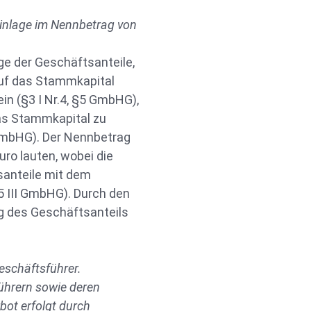
inlage im Nennbetrag von
ge der Geschäftsanteile,
auf das Stammkapital
n (§3 I Nr.4, §5 GmbHG),
das Stammkapital zu
GmbHG). Der Nennbetrag
ro lauten, wobei die
anteile mit dem
 III GmbHG). Durch den
g des Geschäftsanteils
eschäftsführer.
ührern sowie deren
ot erfolgt durch