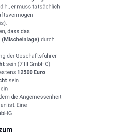
d.h., er muss tatsächlich
haftsvermögen
s).
en, dass das
e
(Mischeinlage)
durch
ung der Geschäftsführer
cht
sein (7 III GmbHG).
destens
12500 Euro
acht
sein.
 ein
n dem die Angemessenheit
n ist. Eine
GmbHG
 zum