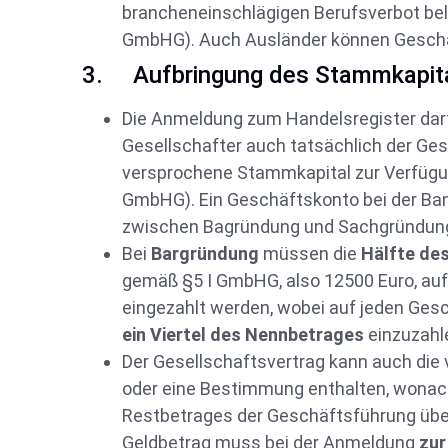
brancheneinschlägigen Berufsverbot belegt
GmbHG). Auch Ausländer können Geschä
3. Aufbringung des Stammkapit
Die Anmeldung zum Handelsregister darf 
Gesellschafter auch tatsächlich der Ge
versprochene Stammkapital zur Verfügun
GmbHG). Ein Geschäftskonto bei der Bank
zwischen Bagründung und Sachgründung
Bei
Bargründung
müssen die
Hälfte de
gemäß §5 I GmbHG, also 12500 Euro, au
eingezahlt werden, wobei auf jeden Ges
ein Viertel des Nennbetrages
einzuzahle
Der Gesellschaftsvertrag kann auch die 
oder eine Bestimmung enthalten, wonac
Restbetrages der Geschäftsführung übe
Geldbetrag muss bei der Anmeldung
zur