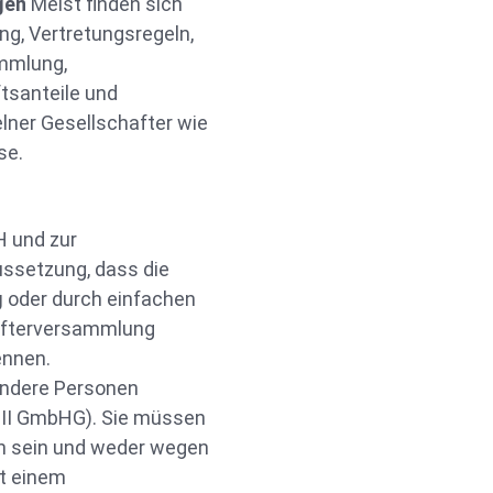
ngen
Meist finden sich
ng, Vertretungsregeln,
ammlung,
tsanteile und
lner Gesellschafter wie
se.
H und zur
ssetzung, dass die
g
oder durch einfachen
hafterversammlung
ennen.
 andere Personen
 III GmbHG). Sie müssen
n sein und weder wegen
it einem