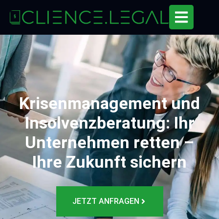
Krisenmanagement und
Insolvenzberatung: Ihr
Unternehmen retten –
Ihre Zukunft sichern
JETZT ANFRAGEN