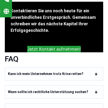
Kontaktieren Sie uns noch heute für ein
t
unverbindliches Erstgespräch. Gemeinsam
schreiben wir das nächste Kapitel Ihrer
Erfolgsgeschichte.
Jetzt Kontakt aufnehmen!
FAQ
Kann ich mein Unternehmen trotz Krise retten?
Wann sollte ich rechtliche Unterstützung suchen?