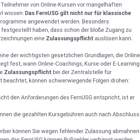
 Teilnehmer von Online-Kursen vor mangelhaften
ht wissen:
Das FernUSG gilt nicht nur für klassische
-Programme angewendet werden. Besonders
e festgestellt haben, dass schon der bloße Zugang zu
fzeichnungen eine
Zulassungspflicht
auslösen kann.
eine der wichtigsten gesetzlichen Grundlagen, die Online
gt fest, wann Online-Coachings, Kurse oder E-Learning
ne
Zulassungspflicht
bei der Zentralstelle für
cht beachtet, können schwerwiegende Folgen drohen:
cht den Anforderungen des FernUSG entspricht, ist er
nnen die gezahlten Kursgebühren auch nach Abschluss
ber können Sie wegen fehlender Zulassung abmahnen
gen das FernUSG können Bußgelder verhängt werden.