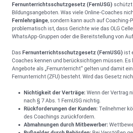
Fernunterrichtsschutzgesetz (FernUSG)
schützt
Bildungsangeboten. Was viele Online-Coaches nic
Fernlehrgänge
, sondern kann auch auf Coaching
problematisch ist, dass Gerichte wie das OLG Cell
WhatsApp-Gruppen oder die Bereitstellung von Au
Das
Fernunterrichtsschutzgesetz (FernUSG)
ist 
Coaches kennen und berücksichtigen müssen. Es le
Angebote als „Fernunterricht“ gelten und damit ei
Fernunterricht (ZFU) besteht. Wird das Gesetz ni
Nichtigkeit der Verträge:
Wenn der Vertrag ni
nach § 7 Abs. 1 FernUSG nichtig.
Rückforderungen der Kunden:
Teilnehmer kö
des Coachings zurückfordern.
Abmahnungen durch Mitbewerber:
Wettbewer
Bußgelder durch Behörden:
Bei Verstößen ge