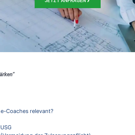
JETZT ANFRAGEN
ärken”
ine-Coaches relevant?
rnUSG