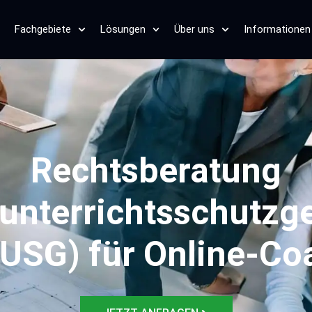
Fachgebiete
Lösungen
Über uns
Informationen
Rechtsberatung
unterrichtsschutzg
nUSG) für Online-Co