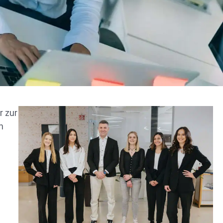
r zur
h