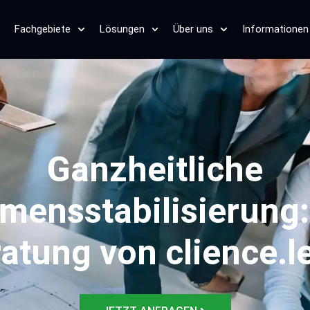
Fachgebiete
Lösungen
Über uns
Informationen
Ganzheitliche
mensstabilisierung:
atung von clience.l