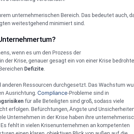
ihrem unternehmerischen Bereich. Das bedeutet auch, d
igten weitestgehend minimiert sind.
m Unternehmertum?
hmens, wenn es um den Prozess der
 der Krise, genauer gesagt ein von einer Krise bedroht
 Bereichen
Defizite
.
nd anderen Ressourcen durchgesetzt. Das Wachstum wu
hen Ausrichtung.
Compliance
-Probleme sind in
gsrisiken
für alle Beteiligten sind groß, sodass viele
t erfolgen. Befürchtungen, Ängste und Unsicherheite
iele Unternehmen in der Krise haben ihre unternehmeris
 Es fehlt in vielen Krisenunternehmen an kompetenten
turen einen klaren, objektiven Blick von außen auf die